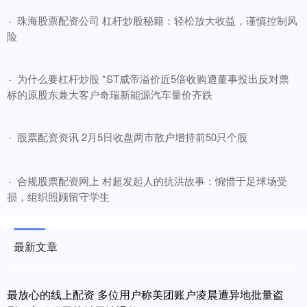
​珠海股票配资公司 杠杆炒股秘籍：轻松放大收益，谨慎控制风
·
险
​为什么要杠杆炒股 *ST威帝溢价近5倍收购遭董事投出反对票
·
标的原股东兼大客户奇瑞新能源汽车量价齐跌
​股票配资资讯 2月5日收盘两市散户增持前50只个股
·
​合规股票配资网上 村超发起人的抗洪故事：惋惜于足球场受
·
损，组织照顾留守学生
最新文章
最放心的线上配资 多位用户称美团账户凌晨遭异地批量盗