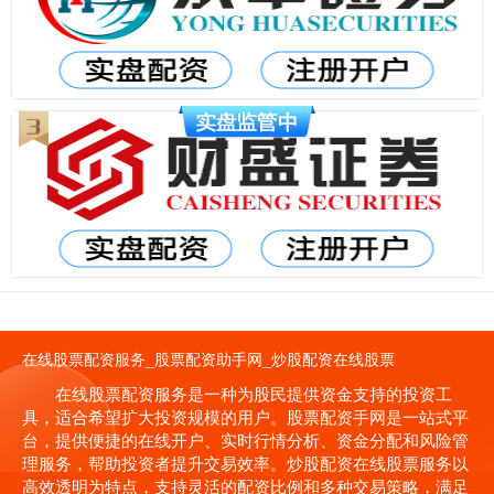
在线股票配资服务_股票配资助手网_炒股配资在线股票
在线股票配资服务是一种为股民提供资金支持的投资工
具，适合希望扩大投资规模的用户。股票配资手网是一站式平
台，提供便捷的在线开户、实时行情分析、资金分配和风险管
理服务，帮助投资者提升交易效率。炒股配资在线股票服务以
高效透明为特点，支持灵活的配资比例和多种交易策略，满足