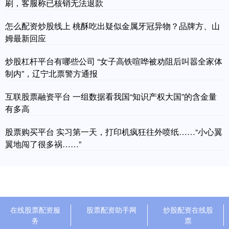
刷，客服称已核销无法退款
怎么配资炒股线上 桃酥吃出疑似金属牙冠异物？品牌方、山
姆最新回应
炒股杠杆平台有哪些公司 “女子高铁喧哗被劝阻后叫嚣全家体
制内”，辽宁北票警方通报
互联股票融资平台 一组数据看我国“知识产权大国”的含金量
有多高
股票购买平台 实习第一天，打印机疯狂往外喷纸……“小心翼
翼地闯了很多祸……”
在线股票配资服
股票配资助手网
炒股配资在线股
务
票