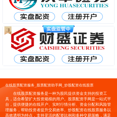
在线股票配资服务_股票配资助手网_炒股配资在线股票
在线股票配资服务是一种为股民提供资金支持的投资工
具，适合希望扩大投资规模的用户。股票配资手网是一站式平
台，提供便捷的在线开户、实时行情分析、资金分配和风险管
理服务，帮助投资者提升交易效率。炒股配资在线股票服务以
高效透明为特点，支持灵活的配资比例和多种交易策略，满足