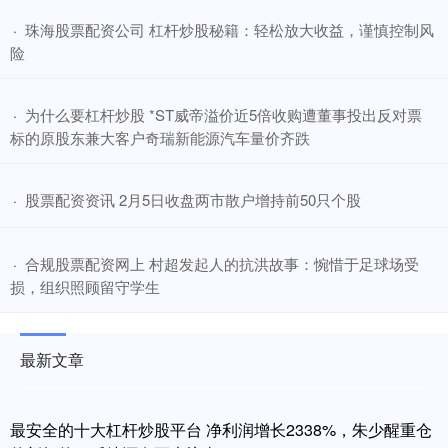
​珠海股票配资公司 杠杆炒股秘籍：轻松放大收益，谨慎控制风
·
险
​为什么要杠杆炒股 *ST威帝溢价近5倍收购遭董事投出反对票
·
标的原股东兼大客户奇瑞新能源汽车量价齐跌
​股票配资资讯 2月5日收盘两市散户增持前50只个股
·
​合规股票配资网上 村超发起人的抗洪故事：惋惜于足球场受
·
损，组织照顾留守学生
最新文章
最安全的十大杠杆炒股平台 净利润增长2338%，朱少醒重仓