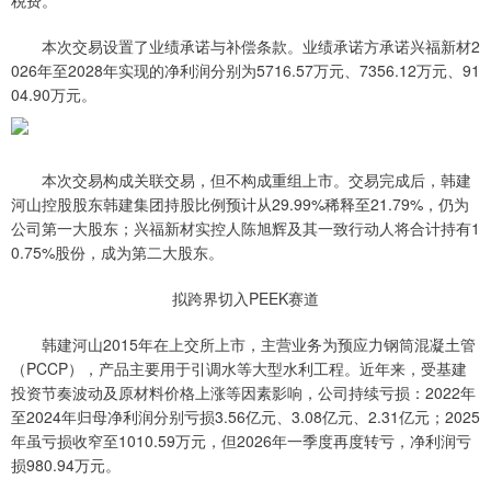
税费。
本次交易设置了业绩承诺与补偿条款。业绩承诺方承诺兴福新材2
026年至2028年实现的净利润分别为5716.57万元、7356.12万元、91
04.90万元。
本次交易构成关联交易，但不构成重组上市。交易完成后，韩建
河山控股股东韩建集团持股比例预计从29.99%稀释至21.79%，仍为
公司第一大股东；兴福新材实控人陈旭辉及其一致行动人将合计持有1
0.75%股份，成为第二大股东。
拟跨界切入PEEK赛道
韩建河山2015年在上交所上市，主营业务为预应力钢筒混凝土管
（PCCP），产品主要用于引调水等大型水利工程。近年来，受基建
投资节奏波动及原材料价格上涨等因素影响，公司持续亏损：2022年
至2024年归母净利润分别亏损3.56亿元、3.08亿元、2.31亿元；2025
年虽亏损收窄至1010.59万元，但2026年一季度再度转亏，净利润亏
损980.94万元。