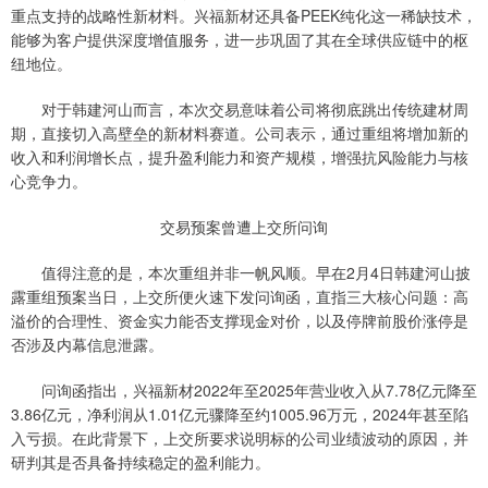
重点支持的战略性新材料。兴福新材还具备PEEK纯化这一稀缺技术，
能够为客户提供深度增值服务，进一步巩固了其在全球供应链中的枢
纽地位。
对于韩建河山而言，本次交易意味着公司将彻底跳出传统建材周
期，直接切入高壁垒的新材料赛道。公司表示，通过重组将增加新的
收入和利润增长点，提升盈利能力和资产规模，增强抗风险能力与核
心竞争力。
交易预案曾遭上交所问询
值得注意的是，本次重组并非一帆风顺。早在2月4日韩建河山披
露重组预案当日，上交所便火速下发问询函，直指三大核心问题：高
溢价的合理性、资金实力能否支撑现金对价，以及停牌前股价涨停是
否涉及内幕信息泄露。
问询函指出，兴福新材2022年至2025年营业收入从7.78亿元降至
3.86亿元，净利润从1.01亿元骤降至约1005.96万元，2024年甚至陷
入亏损。在此背景下，上交所要求说明标的公司业绩波动的原因，并
研判其是否具备持续稳定的盈利能力。