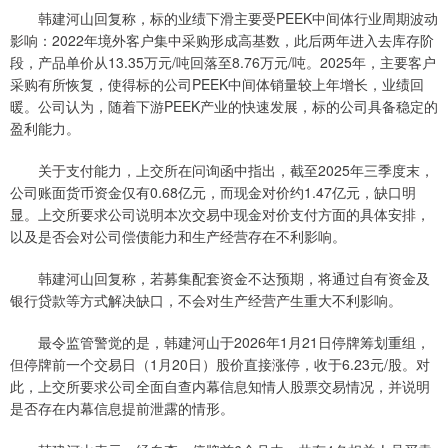
韩建河山回复称，标的业绩下滑主要受PEEK中间体行业周期波动
影响：2022年境外客户集中采购形成高基数，此后两年进入去库存阶
段，产品单价从13.35万元/吨回落至8.76万元/吨。2025年，主要客户
采购有所恢复，使得标的公司PEEK中间体销量较上年增长，业绩回
暖。公司认为，随着下游PEEK产业的快速发展，标的公司具备稳定的
盈利能力。
关于支付能力，上交所在问询函中指出，截至2025年三季度末，
公司账面货币资金仅有0.68亿元，而现金对价约1.47亿元，缺口明
显。上交所要求公司说明本次交易中现金对价支付方面的具体安排，
以及是否会对公司偿债能力和生产经营存在不利影响。
韩建河山回复称，若募集配套资金不达预期，将通过自有资金及
银行贷款等方式解决缺口，不会对生产经营产生重大不利影响。
最令监管警觉的是，韩建河山于2026年1月21日停牌筹划重组，
但停牌前一个交易日（1月20日）股价直接涨停，收于6.23元/股。对
此，上交所要求公司全面自查内幕信息知情人股票交易情况，并说明
是否存在内幕信息提前泄露的情形。