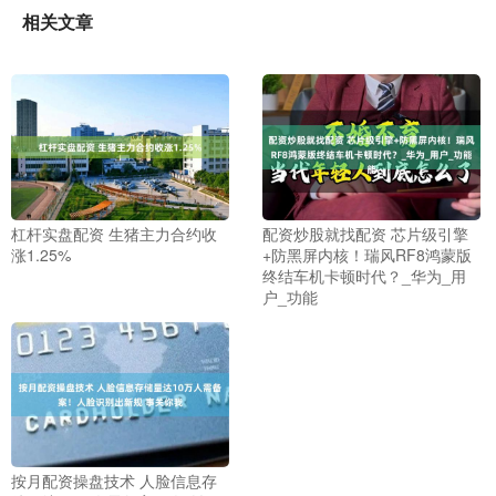
相关文章
杠杆实盘配资 生猪主力合约收
配资炒股就找配资 芯片级引擎
涨1.25%
+防黑屏内核！瑞风RF8鸿蒙版
终结车机卡顿时代？_华为_用
户_功能
按月配资操盘技术 人脸信息存