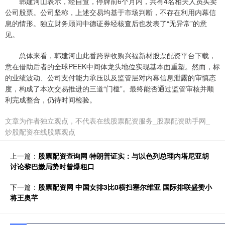
韩建河山表示，经自查，停牌前6个月内，共有4名相关人员买卖
公司股票。公司坚称，上述交易均基于市场判断，不存在利用内幕信
息的情形。独立财务顾问中德证券经核查后也发表了“无异常”的意
见。
总体来看，韩建河山此番跨界收购兴福新材股票配资平台下载，
意在借助后者的全球PEEK中间体龙头地位实现基本面重塑。然而，标
的业绩波动、公司支付能力承压以及监管层对内幕信息泄露的审慎态
度，构成了本次交易推进的三道“门槛”。最终能否通过监管审核并顺
利完成整合，仍待时间检验。
文章为作者独立观点，不代表在线股票配资服务_股票配资助手网_
炒股配资在线股票观点
上一篇：
股票配资查询网 特朗普证实：与以色列总理内塔尼亚胡
讨论黎巴嫩局势时曾爆粗口
下一篇：
股票配资网 中国女排3比0横扫塞尔维亚 国际排联盛赞小
将王奥芊