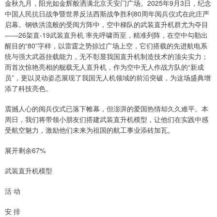
金秋九月，阳光如金辉般洒满北京天安门广场。2025年9月3日，纪念
中国人民抗日战争暨世界反法西斯战争胜利80周年阅兵仪式在此庄严
启幕。钢铁洪流般的受阅方阵中，空中梯队的武装直升机群尤为夺目
——26架直-19武装直升机 率先呼啸而至，精准列阵，在空中勾勒出
醒目的“80”字样，以雷霆之势掠过广场上空，它们搭载的先进航电系
统与强大武器挂载能力，无不彰显我国直升机制造技术的顶尖实力；
而首次惊艳亮相的舰载无人直升机，作为空中无人作战方队的“新成
员”，更以灵动姿态展现了我国无人机领域的前沿突破，为这场盛典增
添了科技亮色。
震撼人心的阅兵仪式已落下帷幕，但澎湃的爱国热情却久久难平。本
周日，我们将带领小朋友们搭建武装直升机模型，让他们在实践中感
受航空魅力，激励他们未来为祖国的航工事业添砖加瓦。
展开剩余67%
武装直升机模型
活 动
安 排