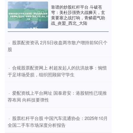
靠谱的炒股杠杆平台 斗破苍
穹：美杜莎强势大战狮天，玄
黄要塞之战打响，青鳞霸气助
战_炎盟_西北_大陆
​股票配资资讯 2月5日收盘两市散户增持前50只个
·
股
​合规股票配资网上 村超发起人的抗洪故事：惋惜
·
于足球场受损，组织照顾留守学生
​爱配资线上平台网址 国泰君安：港股韧性已现推
·
荐布局 向科技要弹性
​股票杠杆平台股 中国汽车流通协会：2025年10月
·
全国二手车市场深度分析报告