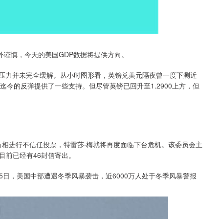
格外谨慎，今天的美国GDP数据将提供方向。
，英镑的下行压力并未完全缓解。从小时图形看，英镑兑美元隔夜曾一度下测近
内迄今的反弹提供了一些支持。但尽管英镑已回升至1.2900上方，但
对首相进行不信任投票，特雷莎·梅就将再度面临下台危机。该委员会主
目前已经有46封信寄出。
日，美国中部遭遇冬季风暴袭击，近6000万人处于冬季风暴警报