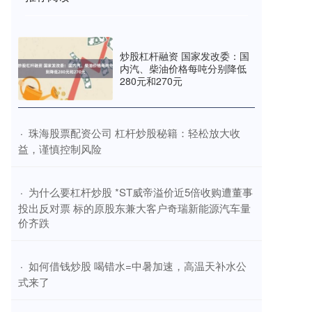
炒股杠杆融资 国家发改委：国
内汽、柴油价格每吨分别降低
280元和270元
​珠海股票配资公司 杠杆炒股秘籍：轻松放大收
·
益，谨慎控制风险
​为什么要杠杆炒股 *ST威帝溢价近5倍收购遭董事
·
投出反对票 标的原股东兼大客户奇瑞新能源汽车量
价齐跌
​如何借钱炒股 喝错水=中暑加速，高温天补水公
·
式来了