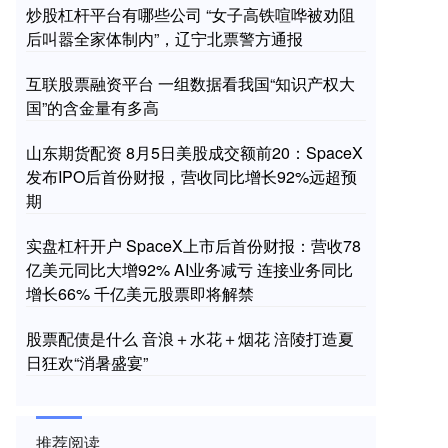
炒股杠杆平台有哪些公司 “女子高铁喧哗被劝阻
后叫嚣全家体制内”，辽宁北票警方通报
互联股票融资平台 一组数据看我国“知识产权大
国”的含金量有多高
山东期货配资 8月5日美股成交额前20：SpaceX
发布IPO后首份财报，营收同比增长92%远超预
期
实盘杠杆开户 SpaceX上市后首份财报：营收78
亿美元同比大增92% AI业务减亏 连接业务同比
增长66% 千亿美元股票即将解禁
股票配债是什么 音浪＋水花＋烟花 涪陵打造夏
日狂欢“消暑盛宴”
推荐阅读